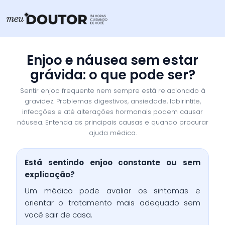
Ir
para
o
conteúdo
Enjoo e náusea sem estar
grávida: o que pode ser?
Sentir enjoo frequente nem sempre está relacionado à
gravidez. Problemas digestivos, ansiedade, labirintite,
infecções e até alterações hormonais podem causar
náusea. Entenda as principais causas e quando procurar
ajuda médica.
Está sentindo enjoo constante ou sem
explicação?
Um médico pode avaliar os sintomas e
orientar o tratamento mais adequado sem
você sair de casa.