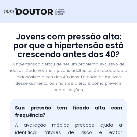
Ir
para
o
conteúdo
Jovens com pressão alta:
por que a hipertensão está
crescendo antes dos 40?
A hipertensão deixou de ser um problema exclusivo de
idosos. Cada vez mais jovens adultos estão recebendo o
diagnóstico antes dos 40 anos. Entenda os motivos
desse aumento, os sinais de alerta e como prevenir
complicações.
Sua pressão tem ficado alta com
frequência?
A avaliação médica precoce ajuda a
identificar fatores de risco e evitar