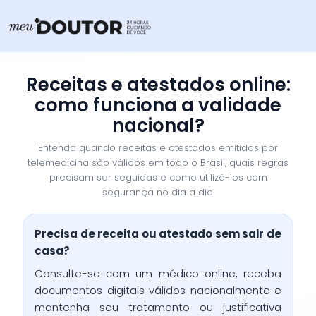
Ir
para
o
conteúdo
Receitas e atestados online:
como funciona a validade
nacional?
Entenda quando receitas e atestados emitidos por
telemedicina são válidos em todo o Brasil, quais regras
precisam ser seguidas e como utilizá-los com
segurança no dia a dia.
Precisa de receita ou atestado sem sair de
casa?
Consulte-se com um médico online, receba
documentos digitais válidos nacionalmente e
mantenha seu tratamento ou justificativa