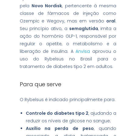
pela
Novo Nordisk
, pertencente à mesma
classe de fármacos de injeção como
Ozempic e Wegovy, mas em versão
oral
.
Seu princípio ativo, a
semaglutida
, imita a
ação do hormônio GLP-1, responsável por
regular o apetite, o metabolismo e a
liberação de insulina. A
Anvisa
aprovou o
uso do Rybelsus no Brasil para o
tratamento de diabetes tipo 2 em adultos.
Para que serve
O Rybelsus é indicado principalmente para:
Controle do diabetes tipo 2
, ajudando a
reduzir os níveis de glicose no sangue;
Auxílio na perda de peso
, quando
associado a dieta balanceada e