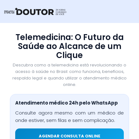
Ir
para
o
conteúdo
Telemedicina: O Futuro da
Saúde ao Alcance de um
Clique
Descubra como a telemedicina está revolucionando o
acesso à saúde no Brasil: como funciona, benefícios,
respaldo legal e quando utilizar o atendimento médico
online.
Atendimento médico 24h pelo WhatsApp
Consulte agora mesmo com um médico de
onde estiver, sem filas e sem complicação.
AGENDAR CONSULTA ONLINE