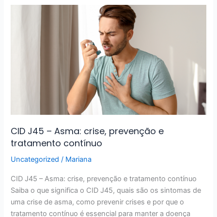
CID
J45
–
Asma:
crise,
prevenção
e
tratamento
contínuo
CID J45 – Asma: crise, prevenção e
tratamento contínuo
Uncategorized
/
Mariana
CID J45 – Asma: crise, prevenção e tratamento contínuo
Saiba o que significa o CID J45, quais são os sintomas de
uma crise de asma, como prevenir crises e por que o
tratamento contínuo é essencial para manter a doença