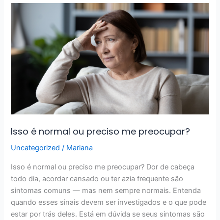
Isso
é
normal
ou
preciso
me
preocupar?
Isso é normal ou preciso me preocupar?
Uncategorized
/
Mariana
Isso é normal ou preciso me preocupar? Dor de cabeça
todo dia, acordar cansado ou ter azia frequente são
sintomas comuns — mas nem sempre normais. Entenda
quando esses sinais devem ser investigados e o que pode
estar por trás deles. Está em dúvida se seus sintomas são