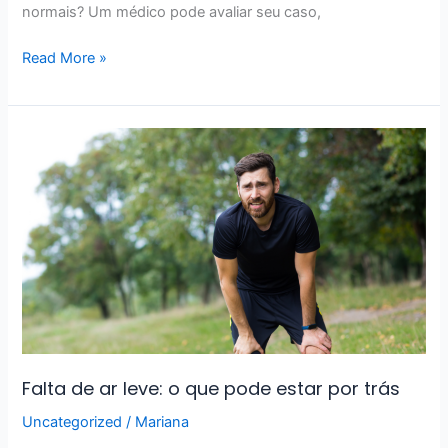
normais? Um médico pode avaliar seu caso,
Read More »
Falta
de
ar
leve:
o
que
pode
estar
por
trás
Falta de ar leve: o que pode estar por trás
Uncategorized
/
Mariana