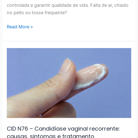
controlada e garantir qualidade de vida. Falta de ar, chiado
no peito ou tosse frequente?
Read More »
CID
N76
–
Candidíase
vaginal
recorrente:
causas,
sintomas
e
tratamento
CID N76 – Candidíase vaginal recorrente:
causas, sintomas e tratamento