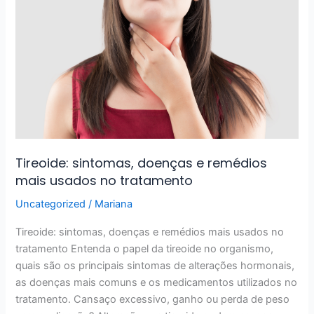
sintomas,
doenças
e
remédios
mais
usados
no
tratamento
Tireoide: sintomas, doenças e remédios
mais usados no tratamento
Uncategorized
/
Mariana
Tireoide: sintomas, doenças e remédios mais usados no
tratamento Entenda o papel da tireoide no organismo,
quais são os principais sintomas de alterações hormonais,
as doenças mais comuns e os medicamentos utilizados no
tratamento. Cansaço excessivo, ganho ou perda de peso