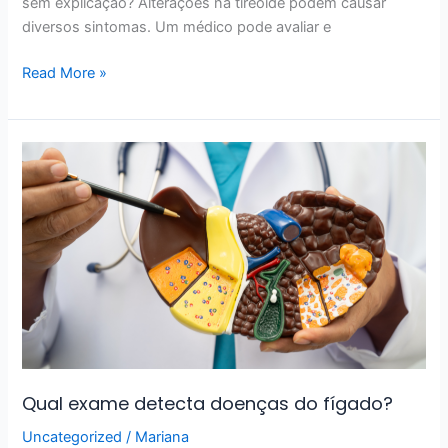
sem explicação? Alterações na tireoide podem causar
diversos sintomas. Um médico pode avaliar e
Read More »
Qual
exame
detecta
doenças
do
fígado?
Qual exame detecta doenças do fígado?
Uncategorized
/
Mariana