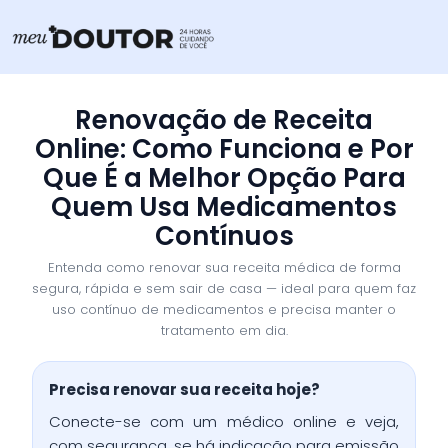
Ir
para
o
conteúdo
Renovação de Receita
Online: Como Funciona e Por
Que É a Melhor Opção Para
Quem Usa Medicamentos
Contínuos
Entenda como renovar sua receita médica de forma
segura, rápida e sem sair de casa — ideal para quem faz
uso contínuo de medicamentos e precisa manter o
tratamento em dia.
Precisa renovar sua receita hoje?
Conecte-se com um médico online e veja,
com segurança, se há indicação para emissão